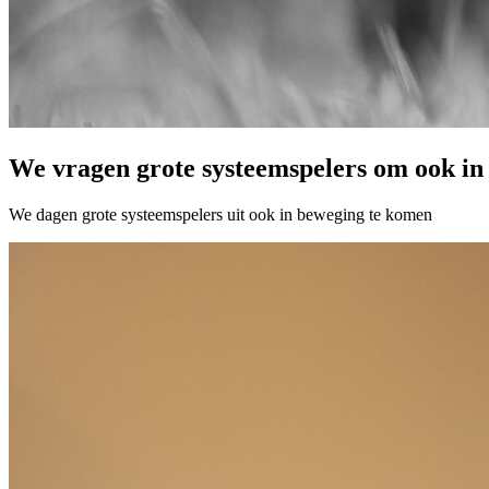
W
e vra
gen grote systeemspelers om ook i
We
dagen
grote systeemspelers uit ook in beweging te komen