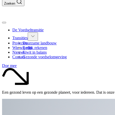
Zoeken
De Voedseltransitie
Transities
Projecten
Duurzame landbouw
Wie wij zijn
Eerlijk rekenen
Nieuws
Eiwit in balans
Contact
Gezonde voedselomgeving
Doe mee
Een gezond leven op een gezonde planeet, voor iedereen. Dat is onze 