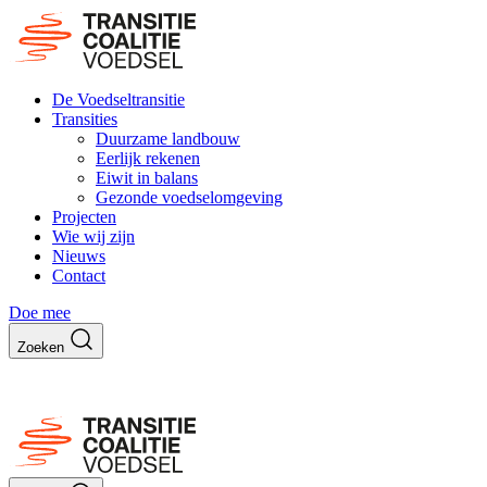
De Voedseltransitie
Transities
Duurzame landbouw
Eerlijk rekenen
Eiwit in balans
Gezonde voedselomgeving
Projecten
Wie wij zijn
Nieuws
Contact
Doe mee
Zoeken