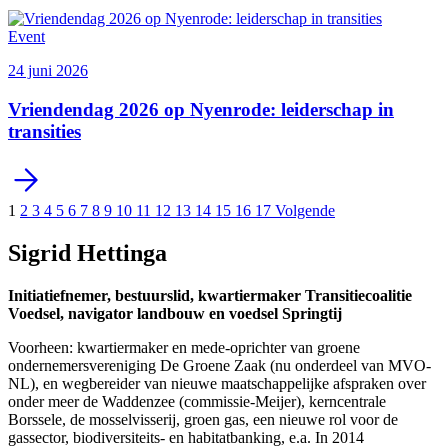
Event
24 juni 2026
Vriendendag 2026 op Nyenrode: leiderschap in
transities
1
2
3
4
5
6
7
8
9
10
11
12
13
14
15
16
17
Volgende
Sigrid Hettinga
Initiatiefnemer, bestuurslid, kwartiermaker Transitiecoalitie
Voedsel, navigator landbouw en voedsel Springtij
Voorheen: kwartiermaker en mede-oprichter van groene
ondernemersvereniging De Groene Zaak (nu onderdeel van MVO-
NL), en wegbereider van nieuwe maatschappelijke afspraken over
onder meer de Waddenzee (commissie-Meijer), kerncentrale
Borssele, de mosselvisserij, groen gas, een nieuwe rol voor de
gassector, biodiversiteits- en habitatbanking, e.a. In 2014