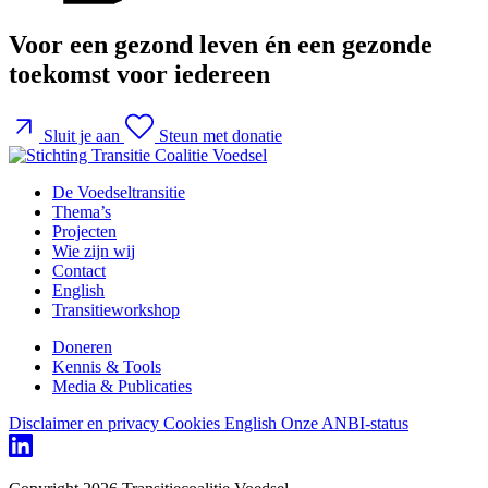
Voor een gezond leven én een gezonde
toekomst voor iedereen
Sluit je aan
Steun met donatie
De Voedseltransitie
Thema’s
Projecten
Wie zijn wij
Contact
English
Transitieworkshop
Doneren
Kennis & Tools
Media & Publicaties
Disclaimer en privacy
Cookies
English
Onze ANBI-status