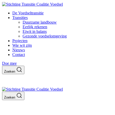
De Voedseltransitie
Transities
Duurzame landbouw
Eerlijk rekenen
Eiwit in balans
Gezonde voedselomgeving
Projecten
Wie wij zijn
Nieuws
Contact
Doe mee
Zoeken
Zoeken