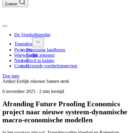
Zoeken
De Voedseltransitie
Transities
Projecten
Duurzame landbouw
Wie wij zijn
Eerlijk rekenen
Nieuws
Eiwit in balans
Contact
Gezonde voedselomgeving
Doe mee
Artikel
Eerlijk rekenen
Samen sterk
6 november 2025
·
2 min leestijd
Afronding Future Proofing Economics
project naar nieuwe systeem-dynamische
macro-economische modellen
In het voorjaar zijn wij, Transitiecoalitie Voedsel en Rotterdam