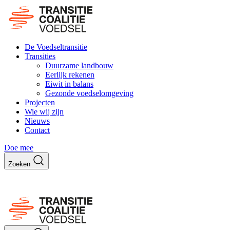
De Voedseltransitie
Transities
Duurzame landbouw
Eerlijk rekenen
Eiwit in balans
Gezonde voedselomgeving
Projecten
Wie wij zijn
Nieuws
Contact
Doe mee
Zoeken