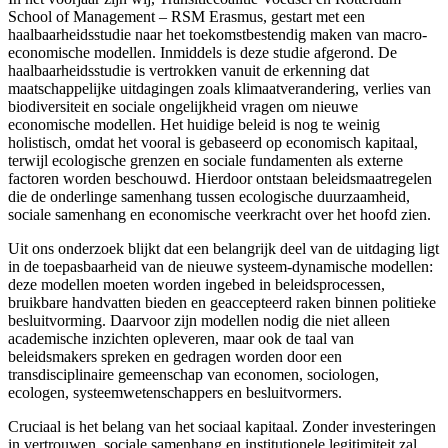
School of Management – RSM Erasmus, gestart met een
haalbaarheidsstudie naar het toekomstbestendig maken van macro-
economische modellen. Inmiddels is deze studie afgerond. De
haalbaarheidsstudie is vertrokken vanuit de erkenning dat
maatschappelijke uitdagingen zoals klimaatverandering, verlies van
biodiversiteit en sociale ongelijkheid vragen om nieuwe
economische modellen. Het huidige beleid is nog te weinig
holistisch, omdat het vooral is gebaseerd op economisch kapitaal,
terwijl ecologische grenzen en sociale fundamenten als externe
factoren worden beschouwd. Hierdoor ontstaan beleidsmaatregelen
die de onderlinge samenhang tussen ecologische duurzaamheid,
sociale samenhang en economische veerkracht over het hoofd zien.
Uit ons onderzoek blijkt dat een belangrijk deel van de uitdaging ligt
in de toepasbaarheid van de nieuwe systeem-dynamische modellen:
deze modellen moeten worden ingebed in beleidsprocessen,
bruikbare handvatten bieden en geaccepteerd raken binnen politieke
besluitvorming. Daarvoor zijn modellen nodig die niet alleen
academische inzichten opleveren, maar ook de taal van
beleidsmakers spreken en gedragen worden door een
transdisciplinaire gemeenschap van economen, sociologen,
ecologen, systeemwetenschappers en besluitvormers.
Cruciaal is het belang van het sociaal kapitaal. Zonder investeringen
in vertrouwen, sociale samenhang en institutionele legitimiteit zal