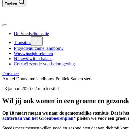
Zoeken
De Voedseltransitie
Transities
Projecten
Duurzame landbouw
Wie wij zijn
Eerlijk rekenen
Nieuws
Eiwit in balans
Contact
Gezonde voedselomgeving
Doe mee
Artikel
Duurzame landbouw
Politiek
Samen sterk
23 januari 2026
·
2 min leestijd
Wil jij ook wonen in een groene en gezon
Op 18 maart mogen we naar de gemeentelijke stembus. Dat is he
achterban van het Groenboerenplan
* pleiten we voor een groen
Steeds meer mensen willen goed en gezond eten dat van dichtbij komt,