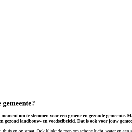
de gemeente?
t moment om te stemmen voor een groene en gezonde gemeente. Maa
 en gezond landbouw- en voedselbeleid. Dat is ook voor jouw geme
 thuis en op straat. Ook klinkt de roep om schone lucht, water en een