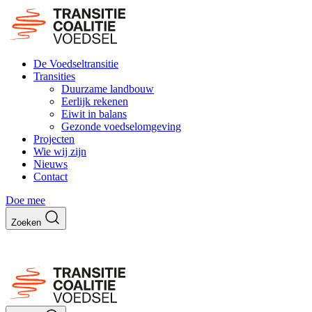
De Voedseltransitie
Transities
Duurzame landbouw
Eerlijk rekenen
Eiwit in balans
Gezonde voedselomgeving
Projecten
Wie wij zijn
Nieuws
Contact
Doe mee
Zoeken