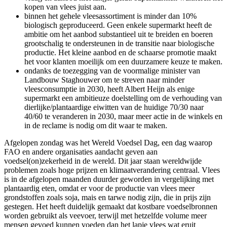
kopen van vlees juist aan.
binnen het gehele vleesassortiment is minder dan 10%
biologisch geproduceerd. Geen enkele supermarkt heeft de
ambitie om het aanbod substantieel uit te breiden en boeren
grootschalig te ondersteunen in de transitie naar biologische
productie. Het kleine aanbod en de schaarse promotie maakt
het voor klanten moeilijk om een duurzamere keuze te maken.
ondanks de toezegging van de voormalige minister van
Landbouw Staghouwer om te streven naar minder
vleesconsumptie in 2030, heeft Albert Heijn als enige
supermarkt een ambitieuze doelstelling om de verhouding van
dierlijke/plantaardige eiwitten van de huidige 70/30 naar
40/60 te veranderen in 2030, maar meer actie in de winkels en
in de reclame is nodig om dit waar te maken.
Afgelopen zondag was het Wereld Voedsel Dag, een dag waarop
FAO en andere organisaties aandacht geven aan
voedsel(on)zekerheid in de wereld. Dit jaar staan wereldwijde
problemen zoals hoge prijzen en klimaatverandering centraal. Vlees
is in de afgelopen maanden duurder geworden in vergelijking met
plantaardig eten, omdat er voor de productie van vlees meer
grondstoffen zoals soja, mais en tarwe nodig zijn, die in prijs zijn
gestegen. Het heeft duidelijk gemaakt dat kostbare voedselbronnen
worden gebruikt als veevoer, terwijl met hetzelfde volume meer
mensen gevoed kunnen voeden dan het lapje vlees wat eruit