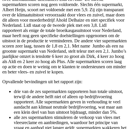
supermarkten scoren nog geen voldoende. Slechts één supermarkt,
Albert Heijn, scoort net voldoende met een 5,9. Zij zijn transparant
over de klimaatuitstoot veroorzaakt door vlees en zuivel, maar doen
dit alleen voor moederbedrijf Ahold Delhaize en niet specifiek voor
Nederland. Lidl staat op de tweede plek met een 3,8. Lidl
rapporteert als enige de totale broeikasgasuitstoot voor Nederland,
maar heeft nog geen specifieke doelstellingen opgenomen om de
uitstoot in de productie te verminderen. De andere vier supermarkten
scoren zeer laag, tussen de 1,8 en 2,1. Met name Jumbo als een na
grootste supermarkt van Nederland, stelt teleur met een 2,1. Jumbo’s
jaarlijkse omzet is tenslotte 6 keer zo groot als Dirk, 4 keer zo hoog
als Aldi en 2 keer zo hoog als Plus. Alle supermarkten scoren laag
op actie en doen te weinig om te klanten te ondersteunen om minder
en beter vlees- en zuivel te kopen.
Opvallende bevindingen uit het rapport zijn:
drie van de zes supermarkten rapporteren hun totale uitstoot,
terwijl de andere helft niet of alleen op bedrijfsvoering
rapporteert. Alle supermarkten geven in verhouding te veel
aandacht aan klimaat neutrale bedrijfsvoering, wat maar aan
een klein deel van hun uitstoot bijdraagt, minder dan 5%.
alle zes supermarkten stimuleren de verkoop van vlees met
vleesreclame en aanbiedingen, waardoor het principe van
vraag en aanbod niet langer geldt: supermarkten wakkeren het