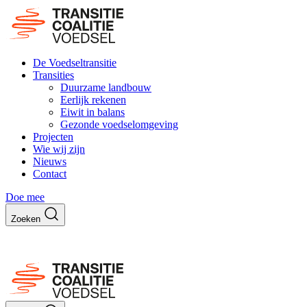
De Voedseltransitie
Transities
Duurzame landbouw
Eerlijk rekenen
Eiwit in balans
Gezonde voedselomgeving
Projecten
Wie wij zijn
Nieuws
Contact
Doe mee
Zoeken