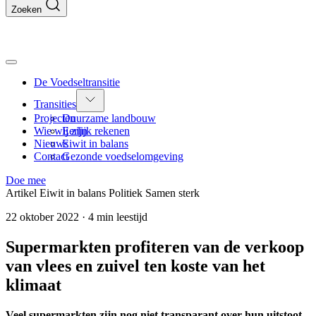
Zoeken
De Voedseltransitie
Transities
Projecten
Duurzame landbouw
Wie wij zijn
Eerlijk rekenen
Nieuws
Eiwit in balans
Contact
Gezonde voedselomgeving
Doe mee
Artikel
Eiwit in balans
Politiek
Samen sterk
22 oktober 2022
·
4 min leestijd
Supermarkten profiteren van de verkoop
van vlees en zuivel ten koste van het
klimaat
Veel supermarkten zijn nog niet transparant over hun uitstoot